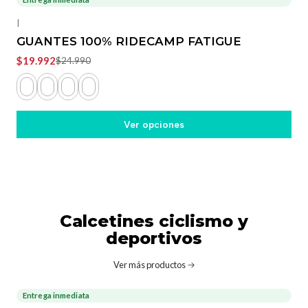
-20%
OFF
|
GUANTES 100% RIDECAMP FATIGUE
$19.992
$24.990
Ver opciones
Calcetines ciclismo y
deportivos
Ver más productos
Entrega inmediata
-20%
OFF