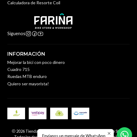
Calculadora de Resorte Coil
Síguenos
INFORMACIÓN
Mejorar la bici con poco dinero
Cuadro 715
Ruedas MTB enduro
Quiero ser mayorista!
2026 Tienda y Taller de Bicicletas en Santiago | Fariña Bike Store.
Envíanos un mensaje de WhatsApp
Todos los derechos reservados.
Desarrollado por Jumpseller
.