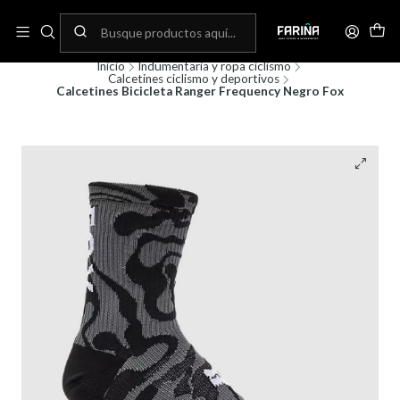
N
Envíos gratis por compras sobre 80.000! (No aplica para bicicletas)
C
Inicio
Indumentaria y ropa ciclismo
Calcetines ciclismo y deportivos
Calcetines Bicicleta Ranger Frequency Negro Fox