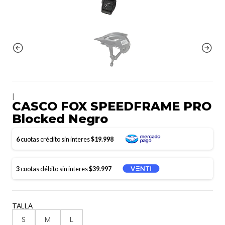
|
CASCO FOX SPEEDFRAME PRO
Blocked Negro
6
cuotas crédito sin interes
$19.998
3
cuotas débito sin interes
$39.997
TALLA
S
M
L