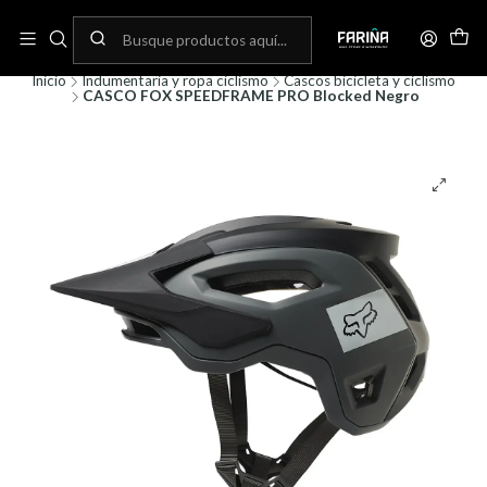
N
Envíos gratis por compras sobre 80.000! (No aplica para bicicletas)
C
Inicio
Indumentaria y ropa ciclismo
Cascos bicicleta y ciclismo
CASCO FOX SPEEDFRAME PRO Blocked Negro