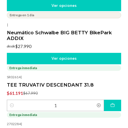
Ver opciones
Entrega en 1 día
|
Neumático Schwalbe BIG BETTY BikePark
ADDIX
$27.990
desde
Ver opciones
Entrega inmediata
-10%
OFF
SR02614
|
TEE TRUVATIV DESCENDANT 31.8
$61.191
$67.990
Cantidad
Entrega inmediata
-8%
OFF
2702284
|