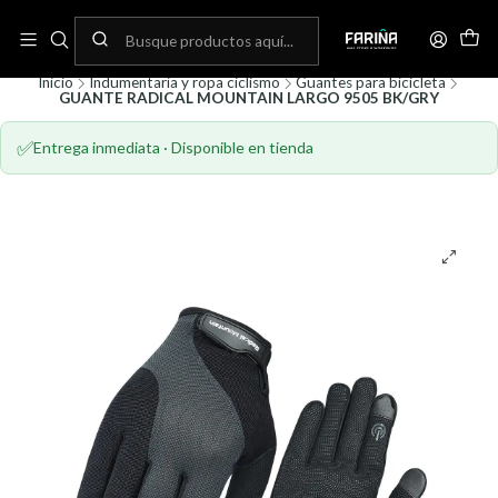
N
Envíos gratis por compras sobre 80.000! (No aplica para bicicletas)
C
Inicio
Indumentaria y ropa ciclismo
Guantes para bicicleta
GUANTE RADICAL MOUNTAIN LARGO 9505 BK/GRY
✅
Entrega inmediata · Disponible en tienda