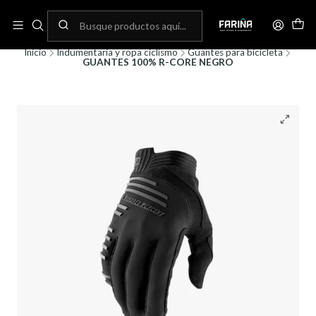
N
Envíos gratis por compras sobre 80.000! (No aplica para bicicletas)
C
Inicio
Indumentaria y ropa ciclismo
Guantes para bicicleta
GUANTES 100% R-CORE NEGRO