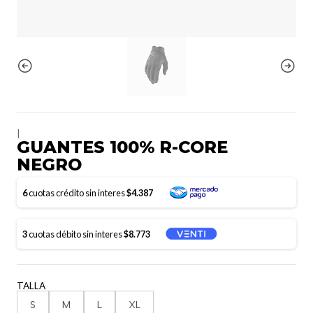
|
GUANTES 100% R-CORE
NEGRO
6
cuotas crédito sin interes
$4.387
3
cuotas débito sin interes
$8.773
TALLA
S
M
L
XL