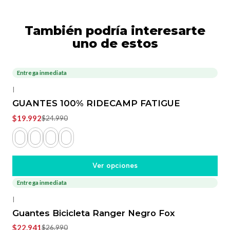
También podría interesarte
uno de estos
Entrega inmediata
-20%
OFF
|
GUANTES 100% RIDECAMP FATIGUE
$19.992
$24.990
Ver opciones
Entrega inmediata
-15%
OFF
|
Guantes Bicicleta Ranger Negro Fox
$22.941
$26.990