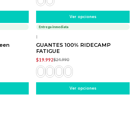
Ver opciones
Entrega inmediata
-20%
OFF
|
reen
GUANTES 100% RIDECAMP
FATIGUE
$19.992
$24.990
Ver opciones