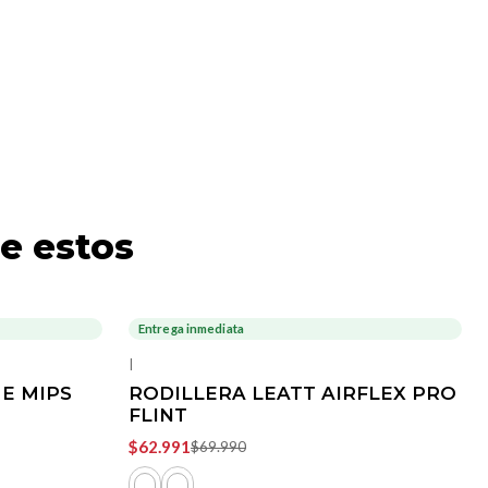
e estos
Entrega inmediata
-10%
OFF
|
E MIPS
RODILLERA LEATT AIRFLEX PRO
FLINT
$62.991
$69.990