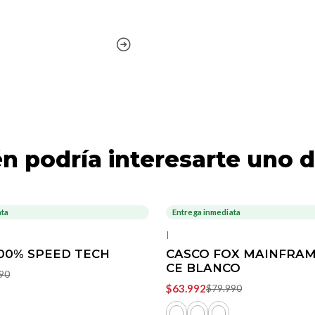
n podría interesarte uno d
ata
Entrega inmediata
-20%
OFF
|
00% SPEED TECH
CASCO FOX MAINFRAM
CE BLANCO
90
$63.992
$79.990