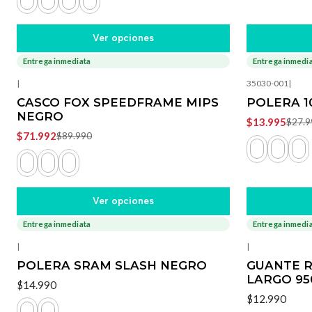
Ver opciones
Entrega inmediata
Entrega inmedi
-20%
OFF
-50%
OFF
|
35030-001
|
CASCO FOX SPEEDFRAME MIPS
POLERA 1
NEGRO
$13.995
$27.9
$71.992
$89.990
Ver opciones
Entrega inmediata
Entrega inmedi
|
|
POLERA SRAM SLASH NEGRO
GUANTE 
LARGO 95
$14.990
$12.990