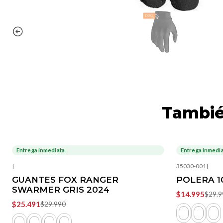
Tambié
Entrega inmediata
Entrega inmedi
-15%
OFF
-50%
OFF
|
35030-001
|
GUANTES FOX RANGER
POLERA 1
SWARMER GRIS 2024
$14.995
$29.9
$25.491
$29.990