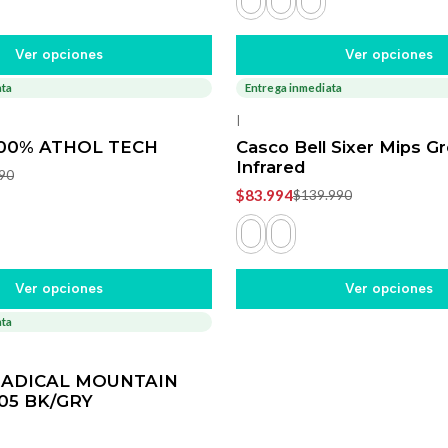
Ver opciones
Ver opciones
ata
Entrega inmediata
-40%
OFF
|
00% ATHOL TECH
Casco Bell Sixer Mips G
Infrared
90
$83.994
$139.990
Ver opciones
Ver opciones
ata
RADICAL MOUNTAIN
05 BK/GRY