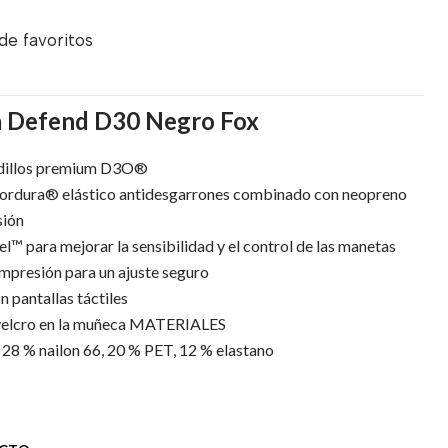
 de favoritos
ta Defend D30 Negro Fox
udillos premium D3O®
Cordura® elástico antidesgarrones combinado con neopreno
sión
l™ para mejorar la sensibilidad y el control de las manetas
presión para un ajuste seguro
 pantallas táctiles
 velcro en la muñeca MATERIALES
28 % nailon 66, 20 % PET, 12 % elastano