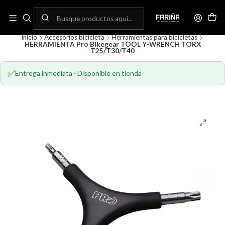
N
Envíos gratis por compras sobre 80.000! (No aplica para bicicletas)
C
Inicio
Accesorios bicicleta
Herramientas para bicicletas
HERRAMIENTA Pro Bikegear TOOL Y-WRENCH TORX
T25/T30/T40
✅
Entrega inmediata · Disponible en tienda