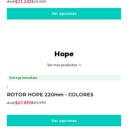
$21.243
$21.900
desde
Ver opciones
Hope
Ver más productos
Entrega inmediata
-3%
OFF
|
ROTOR HOPE 220mm - COLORES
$67.890
$69.990
desde
Ver opciones