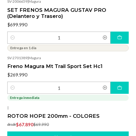
SV-2006659
|
Magura
SET FRENOS MAGURA GUSTAV PRO
(Delantero y Trasero)
$699.990
Cantidad
Entrega en 1 día
SV-2701389
|
Magura
Freno Magura Mt Trail Sport Set Hc1
$269.990
Cantidad
Entrega inmediata
-3%
OFF
|
ROTOR HOPE 200mm - COLORES
$67.890
$69.990
desde