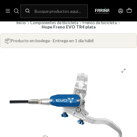
N
Envíos gratis por compras sobre 80.000! (No aplica para bicicletas)
C
Inicio
Componentes de Bicicleta
Frenos de bicicleta
Hope Freno EVO TR4 plata
📦
Producto en bodega · Entrega en 1 día hábil