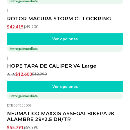
Entrega inmediata
-15%
OFF
|
ROTOR MAGURA STORM CL LOCKRING
$42.415
$49.900
Ver opciones
Entrega inmediata
-3%
OFF
|
HOPE TAPA DE CALIPER V4 Large
$12.600
$12.990
desde
Ver opciones
Entrega inmediata
-7%
OFF
ETB00435500
|
NEUMATICO MAXXIS ASSEGAI BIKEPARK
ALAMBRE 29×2.5 DH/TR
$55.791
$59.990