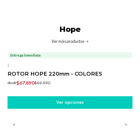
Hope
Ver más productos
Entrega inmediata
-3%
OFF
|
ROTOR HOPE 220mm - COLORES
$67.890
$69.990
desde
Ver opciones