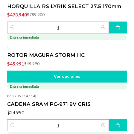
HORQUILLA RS LYRIK SELECT 27.5 170mm
$473.940
$789.900
Cantidad
Entrega inmediata
-8%
OFF
|
ROTOR MAGURA STORM HC
$45.991
$49.990
Ver opciones
Entrega inmediata
86.2706.114.114
|
CADENA SRAM PC-971 9V GRIS
$24.990
Cantidad