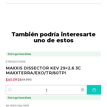
También podría interesarte
uno de estos
Entrega inmediata
-7%
OFF
ETB00237000
|
MAXXIS DISSECTOR KEV 29×2.6 3C
MAXXTERRA/EXO/TR/60TPI
$65.091
$69.990
Cantidad
Entrega inmediata
-40%
OFF
00.4020.566.009
|