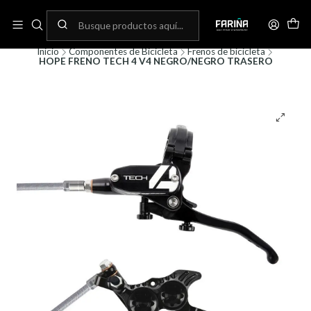
N
Envíos gratis por compras sobre 80.000! (No aplica para bicicletas)
C
Inicio
Componentes de Bicicleta
Frenos de bicicleta
HOPE FRENO TECH 4 V4 NEGRO/NEGRO TRASERO