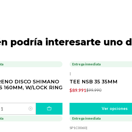
n podría interesarte uno d
ata
Entrega inmediata
-10%
OFF
|
RENO DISCO SHIMANO
TEE NSB 35 35MM
 S 160MM, W/LOCK RING
$89.991
$99.990
Ver opciones
ata
Entrega inmediata
-40%
OFF
SP1C0060
|