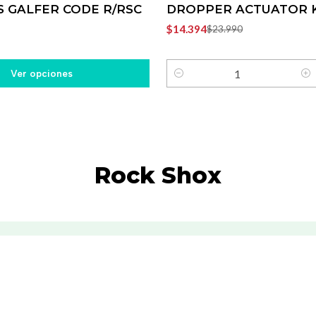
S GALFER CODE R/RSC
DROPPER ACTUATOR KI
$14.394
$23.990
Ver opciones
Cantidad
Rock Shox