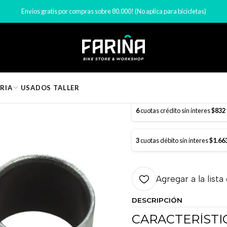
Componentes de Bicicleta
Shock bicicletas
KIT RS BUJES SHOCK 1
Envíos gratis por compras sobre 80.000! (No aplica para bicicletas)
|
KIT RS BU
RIA
USADOS
TALLER
6
cuotas crédito sin interes
$832
3
cuotas débito sin interes
$1.66
Agregar a la lista
DESCRIPCIÓN
CARACTERÍSTIC