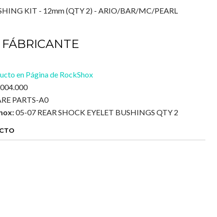
HING KIT - 12mm (QTY 2) - ARIO/BAR/MC/PEARL
 FÁBRICANTE
ucto en Página de RockShox
.004.000
ARE PARTS-A0
hox:
05-07 REAR SHOCK EYELET BUSHINGS QTY 2
UCTO