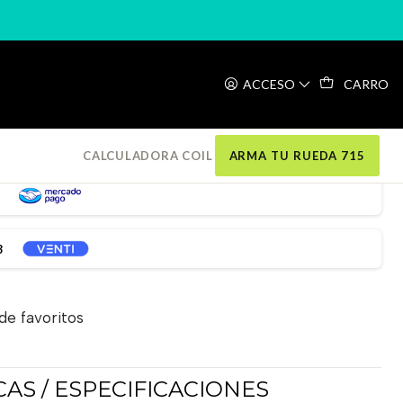
2MM 2U
ACCESO
CARRO
JES SHOCK 12MM 2U
CALCULADORA COIL
ARMA TU RUEDA 715
3
 de favoritos
AS / ESPECIFICACIONES