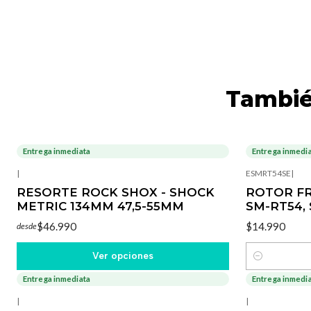
Tambié
Entrega inmediata
Entrega inmedi
|
ESMRT54SE
|
RESORTE ROCK SHOX - SHOCK
ROTOR F
METRIC 134MM 47,5-55MM
SM-RT54,
$46.990
$14.990
desde
Ver opciones
Cantidad
Entrega inmediata
Entrega inmedi
|
|