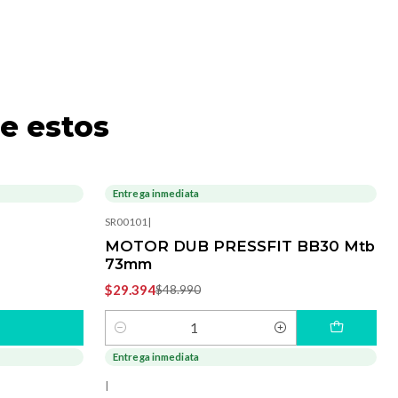
e estos
Entrega inmediata
-40%
OFF
SR00101
|
MOTOR DUB PRESSFIT BB30 Mtb
73mm
$29.394
$48.990
Cantidad
Entrega inmediata
-15%
OFF
|