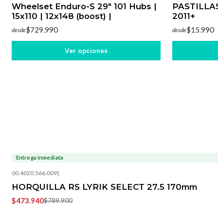
Wheelset Enduro-S 29" 101 Hubs |
PASTILLA
15x110 | 12x148 (boost) |
2011+
$729.990
$15.990
desde
desde
Ver opciones
Entrega inmediata
-40%
OFF
00.4020.566.009
|
HORQUILLA RS LYRIK SELECT 27.5 170mm
$473.940
$789.900