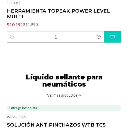
TTL005
|
HERRAMIENTA TOPEAK POWER LEVEL
MULTI
$10.191
$11.990
Cantidad
Líquido sellante para
neumáticos
Ver más productos
Entrega inmediata
W095-0096
|
SOLUCIÓN ANTIPINCHAZOS WTB TCS