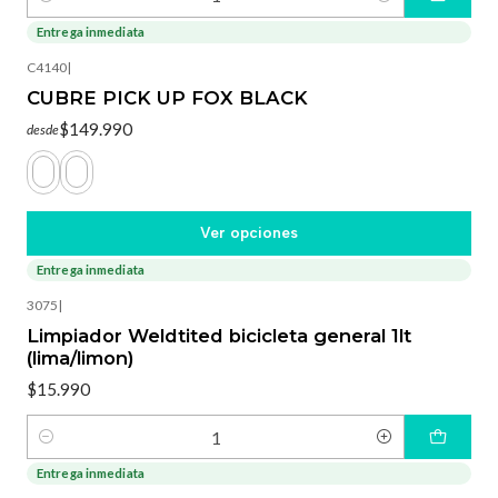
Cantidad
Entrega inmediata
C4140
|
CUBRE PICK UP FOX BLACK
$149.990
desde
Ver opciones
Entrega inmediata
3075
|
Limpiador Weldtited bicicleta general 1lt
(lima/limon)
$15.990
Cantidad
Entrega inmediata
-15%
OFF