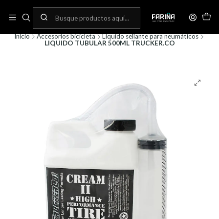
N
Envíos gratis por compras sobre 80.000! (No aplica para bicicletas)
C
Inicio
Accesorios bicicleta
Líquido sellante para neumáticos
LIQUIDO TUBULAR 500ML TRUCKER.CO