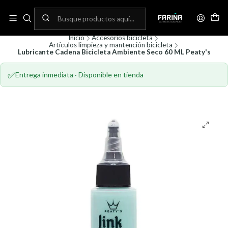
N
Envíos gratis por compras sobre 80.000! (No aplica para bicicletas)
C
Inicio
Accesorios bicicleta
Artículos limpieza y mantención bicicleta
Lubricante Cadena Bicicleta Ambiente Seco 60 ML Peaty's
✅
Entrega inmediata · Disponible en tienda