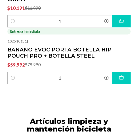
$10.191
$11.990
Cantidad
Entrega inmediata
-25%
OFF
102510131
|
BANANO EVOC PORTA BOTELLA HIP
POUCH PRO + BOTELLA STEEL
$59.992
$79.990
Cantidad
Artículos limpieza y
mantención bicicleta