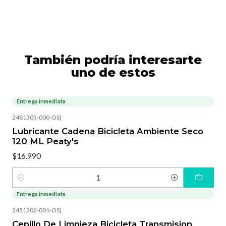
También podría interesarte
uno de estos
Entrega inmediata
2481303-000-OS
|
Lubricante Cadena Bicicleta Ambiente Seco
120 ML Peaty's
$16.990
Cantidad
Entrega inmediata
2451202-001-OS
|
Cepillo De Limpieza Bicicleta Transmision