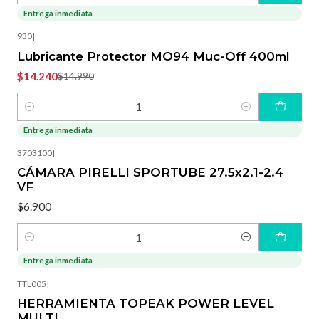
Entrega inmediata
-5%
OFF
930
|
Lubricante Protector MO94 Muc-Off 400ml
$14.240
$14.990
Cantidad
Entrega inmediata
3703100
|
CÁMARA PIRELLI SPORTUBE 27.5x2.1-2.4
VF
$6.900
Cantidad
Entrega inmediata
-15%
OFF
TTL005
|
HERRAMIENTA TOPEAK POWER LEVEL
MULTI