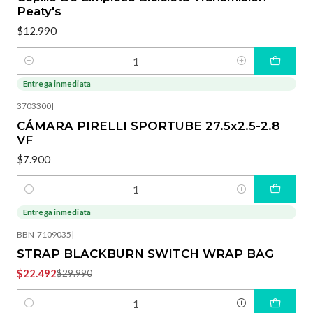
Peaty's
$12.990
Cantidad
Entrega inmediata
3703300
|
CÁMARA PIRELLI SPORTUBE 27.5x2.5-2.8
VF
$7.900
Cantidad
Entrega inmediata
-25%
OFF
BBN-7109035
|
STRAP BLACKBURN SWITCH WRAP BAG
$22.492
$29.990
Cantidad