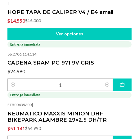
|
HOPE TAPA DE CALIPER V4 / E4 small
$14.550
$15.000
Ver opciones
Entrega inmediata
86.2706.114.114
|
CADENA SRAM PC-971 9V GRIS
$24.990
Cantidad
Entrega inmediata
-7%
OFF
ETB00435600
|
NEUMATICO MAXXIS MINION DHF
BIKEPARK ALAMBRE 29×2.5 DH/TR
$51.141
$54.990