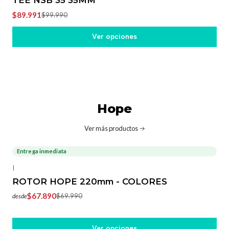
TEE NSB 35 35MM
$89.991
$99.990
Ver opciones
Hope
Ver más productos
Entrega inmediata
-3%
OFF
|
ROTOR HOPE 220mm - COLORES
$67.890
$69.990
desde
Ver opciones