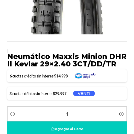
|
Neumático Maxxis Minion DHR
II Kevlar 29×2.40 3CT/DD/TR
6
cuotas crédito sin interes
$14.998
3
cuotas débito sin interes
$29.997
Cantidad
Agregar al Carro