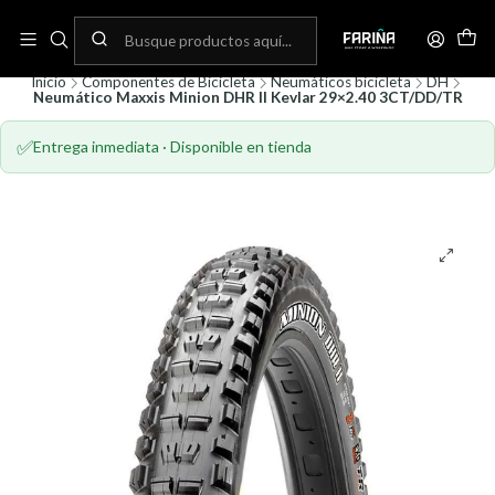
N
Envíos gratis por compras sobre 80.000! (No aplica para bicicletas)
C
Inicio
Componentes de Bicicleta
Neumáticos bicicleta
DH
Neumático Maxxis Minion DHR II Kevlar 29×2.40 3CT/DD/TR
✅
Entrega inmediata · Disponible en tienda