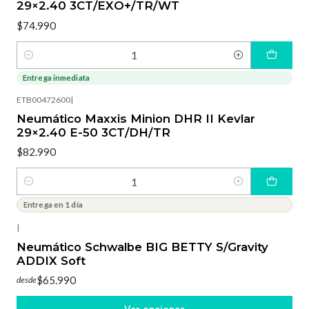
29×2.40 3CT/EXO+/TR/WT
$74.990
Cantidad
Entrega inmediata
ETB00472600
|
Neumático Maxxis Minion DHR II Kevlar
29×2.40 E-50 3CT/DH/TR
$82.990
Cantidad
Entrega en 1 día
|
Neumático Schwalbe BIG BETTY S/Gravity
ADDIX Soft
$65.990
desde