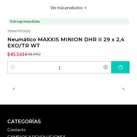
Ver más productos
Entrega inmediata
-7%
OFF
TB96797000
|
Neumático MAXXIS MINION DHR II 29 x 2,4
EXO/TR WT
$45.561
$48.990
Cantidad
CATEGORÍAS
Contacto
CAMBIOS Y DEVOLUCIONES