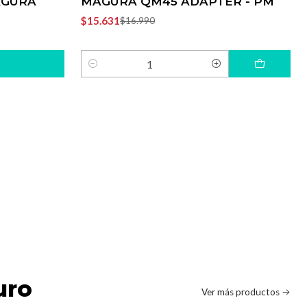
AGURA
MAGURA QM45 ADAPTER - PM
$15.631
$16.990
Cantidad
uro
Ver más productos