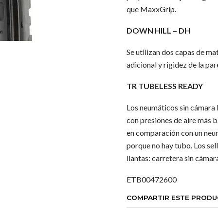
que MaxxGrip.
DOWN HILL – DH
Se utilizan dos capas de mat
adicional y rigidez de la pa
TR TUBELESS READY
Los neumáticos sin cámara b
con presiones de aire más ba
en comparación con un neum
porque no hay tubo. Los sell
llantas: carretera sin cámara
ETB00472600
COMPARTIR ESTE PROD