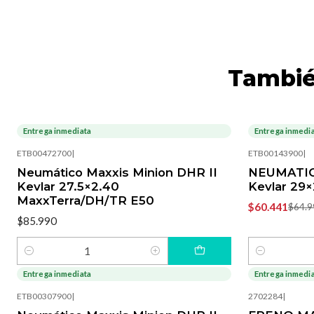
Tambié
Entrega inmediata
Entrega inmedi
-7%
OFF
ETB00472700
|
ETB00143900
|
Neumático Maxxis Minion DHR II
NEUMATICO
Kevlar 27.5×2.40
Kevlar 29
MaxxTerra/DH/TR E50
$60.441
$64.9
$85.990
Cantidad
Cantidad
Entrega inmediata
Entrega inmedi
-10%
OFF
-8%
OFF
ETB00307900
|
2702284
|