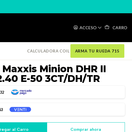
vlar 29×2.40 E-50 3CT/DH/TR
ACCESO
CARRO
CALCULADORA COIL
ARMA TU RUEDA 715
Maxxis Minion DHR II
2.40 E-50 3CT/DH/TR
832
63
regar al Carro
Comprar ahora