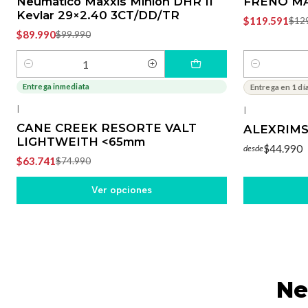
Neumático Maxxis Minion DHR II
FRENO M
Kevlar 29×2.40 3CT/DD/TR
$119.591
$12
$89.990
$99.990
Cantidad
Cantidad
Entrega inmediata
Entrega en 1 dí
-15%
OFF
|
|
CANE CREEK RESORTE VALT
ALEXRIMS
LIGHTWEITH <65mm
$44.990
desde
$63.741
$74.990
Ver opciones
Ne