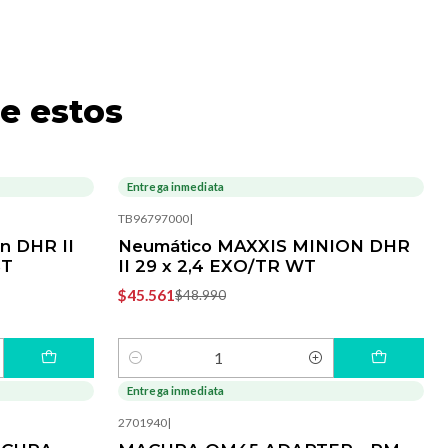
e estos
Entrega inmediata
-7%
OFF
TB96797000
|
n DHR II
Neumático MAXXIS MINION DHR
ST
II 29 x 2,4 EXO/TR WT
$45.561
$48.990
Cantidad
Entrega inmediata
-8%
OFF
2701940
|