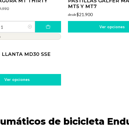
AGURA MT THIRTY
PASTILLAS GALFER M
MT5 Y MT7
9.990
$21.900
desde
Ver opciones
a
 LLANTA MD30 SSE
Ver opciones
umáticos de bicicleta End