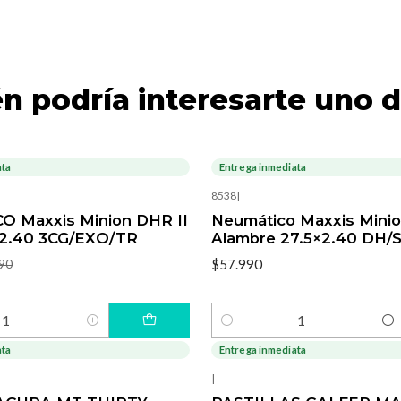
n podría interesarte uno d
ata
Entrega inmediata
8538
|
 Maxxis Minion DHR II
Neumático Maxxis Minio
×2.40 3CG/EXO/TR
Alambre 27.5×2.40 DH/
$57.990
90
Cantidad
ata
Entrega inmediata
|