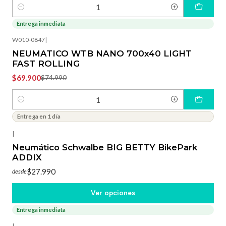
Cantidad
Entrega inmediata
-7%
OFF
W010-0847
|
NEUMATICO WTB NANO 700x40 LIGHT
FAST ROLLING
$69.900
$74.990
Cantidad
Entrega en 1 día
|
Neumático Schwalbe BIG BETTY BikePark
ADDIX
$27.990
desde
Ver opciones
Entrega inmediata
-10%
OFF
|