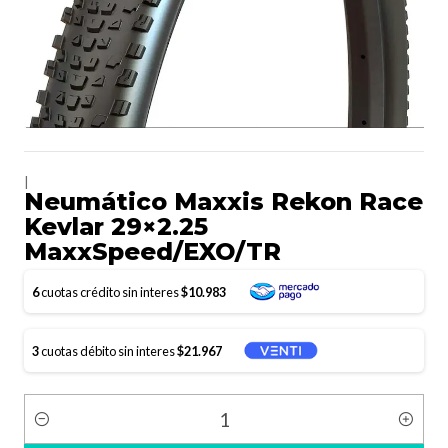
|
Neumático Maxxis Rekon Race
Kevlar 29×2.25
MaxxSpeed/EXO/TR
6
cuotas crédito sin interes
$10.983
3
cuotas débito sin interes
$21.967
Cantidad