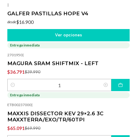
|
GALFER PASTILLAS HOPE V4
$16.900
desde
Ver opciones
Entrega inmediata
-8%
OFF
2701950
|
MAGURA SRAM SHIFTMIX - LEFT
$36.791
$39.990
Cantidad
Entrega inmediata
-7%
OFF
ETB00237000
|
MAXXIS DISSECTOR KEV 29×2.6 3C
MAXXTERRA/EXO/TR/60TPI
$65.091
$69.990