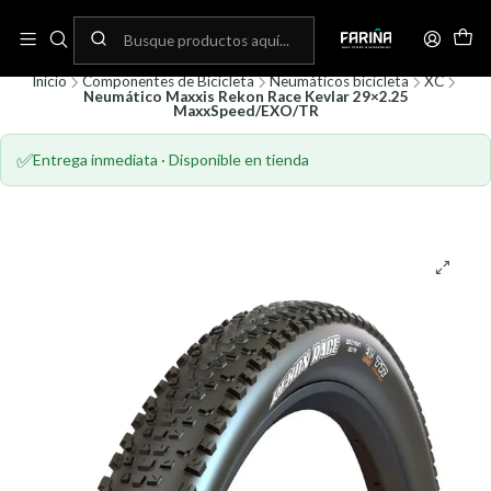
N
Envíos gratis por compras sobre 80.000! (No aplica para bicicletas)
C
Inicio
Componentes de Bicicleta
Neumáticos bicicleta
XC
Neumático Maxxis Rekon Race Kevlar 29×2.25
MaxxSpeed/EXO/TR
✅
Entrega inmediata · Disponible en tienda