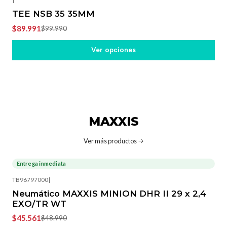
TEE NSB 35 35MM
$89.991
$99.990
Ver opciones
MAXXIS
Ver más productos
Entrega inmediata
-7%
OFF
TB96797000
|
Neumático MAXXIS MINION DHR II 29 x 2,4
EXO/TR WT
$45.561
$48.990