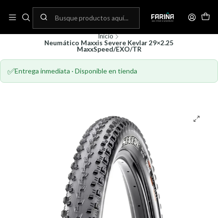
N
Envíos gratis por compras sobre 80.000! (No aplica para bicicletas)
C
Inicio
Neumático Maxxis Severe Kevlar 29×2.25
MaxxSpeed/EXO/TR
✅
Entrega inmediata · Disponible en tienda