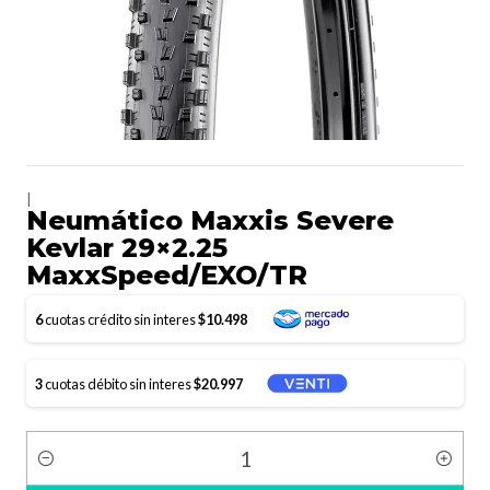
|
Neumático Maxxis Severe
Kevlar 29×2.25
MaxxSpeed/EXO/TR
6
cuotas crédito sin interes
$10.498
3
cuotas débito sin interes
$20.997
Cantidad