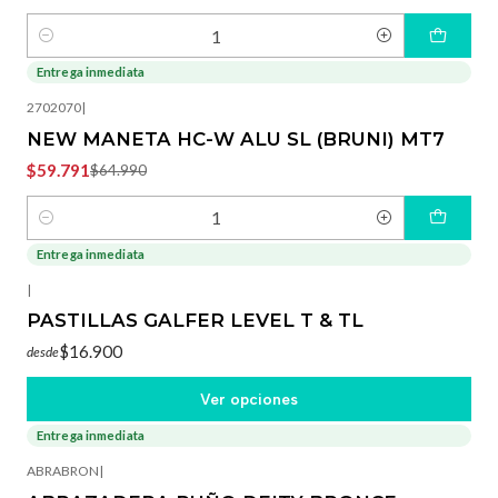
Cantidad
Entrega inmediata
-8%
OFF
2702070
|
NEW MANETA HC-W ALU SL (BRUNI) MT7
$59.791
$64.990
Cantidad
Entrega inmediata
|
PASTILLAS GALFER LEVEL T & TL
$16.900
desde
Ver opciones
Entrega inmediata
-50%
OFF
ABRABRON
|