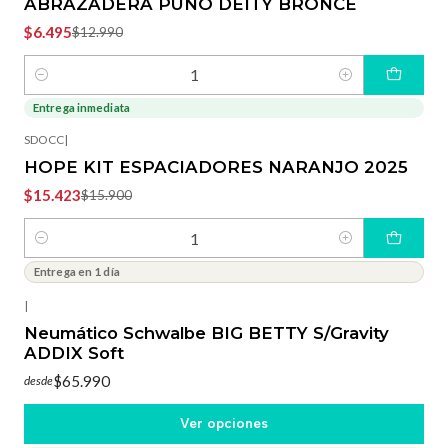
ABRAZADERA PUÑO DEITY BRONCE
$6.495
$12.990
Cantidad
Entrega inmediata
-3%
OFF
SDOCC
|
HOPE KIT ESPACIADORES NARANJO 2025
$15.423
$15.900
Cantidad
Entrega en 1 día
|
Neumático Schwalbe BIG BETTY S/Gravity
ADDIX Soft
$65.990
desde
Ver opciones