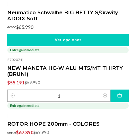
|
Neumático Schwalbe BIG BETTY S/Gravity
ADDIX Soft
$65.990
desde
Ver opciones
Entrega inmediata
-8%
OFF
2702071
|
NEW MANETA HC-W ALU MT5/MT THIRTY
(BRUNI)
$55.191
$59.990
Cantidad
Entrega inmediata
-3%
OFF
|
ROTOR HOPE 200mm - COLORES
$67.890
$69.990
desde