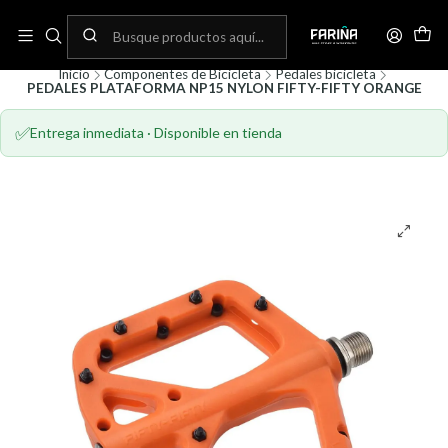
N
Envíos gratis por compras sobre 80.000! (No aplica para bicicletas)
C
Inicio
Componentes de Bicicleta
Pedales bicicleta
PEDALES PLATAFORMA NP15 NYLON FIFTY-FIFTY ORANGE
✅
Entrega inmediata · Disponible en tienda