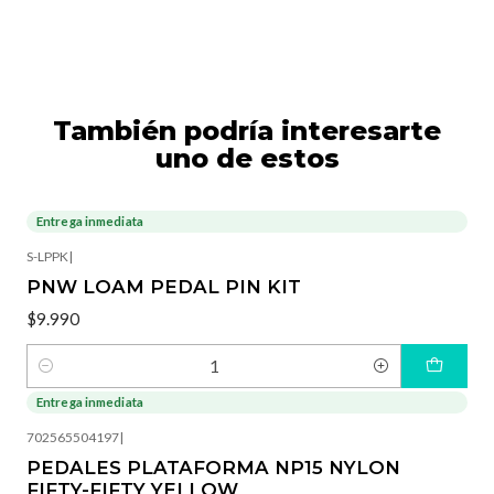
También podría interesarte
uno de estos
Entrega inmediata
S-LPPK
|
PNW LOAM PEDAL PIN KIT
$9.990
Cantidad
Entrega inmediata
702565504197
|
PEDALES PLATAFORMA NP15 NYLON
FIFTY-FIFTY YELLOW