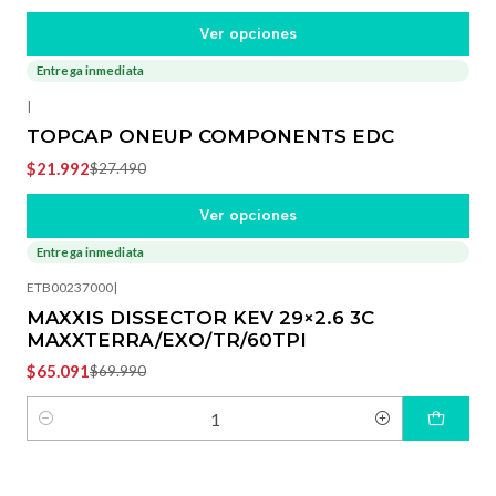
Ver opciones
Entrega inmediata
-20%
OFF
|
TOPCAP ONEUP COMPONENTS EDC
$21.992
$27.490
Ver opciones
Entrega inmediata
-7%
OFF
ETB00237000
|
MAXXIS DISSECTOR KEV 29×2.6 3C
MAXXTERRA/EXO/TR/60TPI
$65.091
$69.990
Cantidad