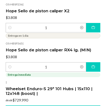
OS-HBSP236
|
Hope Sello de piston caliper X2
$3.808
Cantidad
Entrega en 1 día
OS-HBSP365
|
Hope Sello de piston caliper RX4 lg. (MIN)
$3.808
Cantidad
Entrega inmediata
|
Wheelset Enduro-S 29" 101 Hubs | 15x110 |
12x148 (boost) |
$729.990
desde