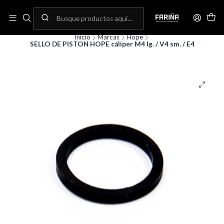
N
Envíos gratis por compras sobre 80.000! (No aplica para bicicletas)
C
Inicio
Marcas
Hope
SELLO DE PISTON HOPE cáliper M4 lg. / V4 sm. / E4