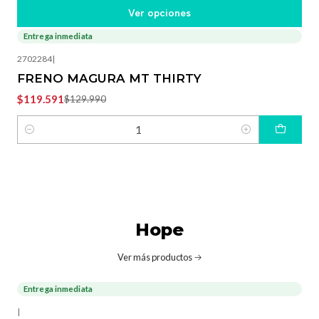
Ver opciones
Entrega inmediata
-8%
OFF
2702284
|
FRENO MAGURA MT THIRTY
$119.591
$129.990
Cantidad
Hope
Ver más productos
Entrega inmediata
-3%
OFF
|