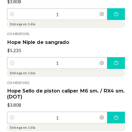
$3.808
Cantidad
Entrega en 1 día
OS-HBSP238
|
Hope Niple de sangrado
$5.235
Cantidad
Entrega en 1 día
OS-HBSP145
|
Hope Sello de piston caliper M6 sm. / RX4 sm.
(DOT)
$3.808
Cantidad
Entrega en 1 día