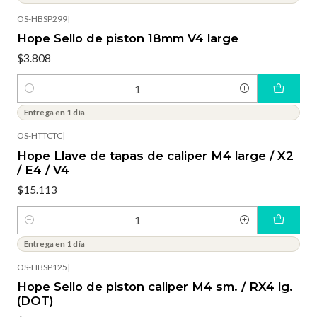
OS-HBSP299
|
Hope Sello de piston 18mm V4 large
$3.808
Cantidad
Entrega en 1 día
OS-HTTCTC
|
Hope Llave de tapas de caliper M4 large / X2
/ E4 / V4
$15.113
Cantidad
Entrega en 1 día
OS-HBSP125
|
Hope Sello de piston caliper M4 sm. / RX4 lg.
(DOT)