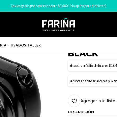
onentes de Bicicleta
Tee bicicleta
TEE DEITY COPPERHEAD 35MM 
Envíos gratis por compras sobre 80.000! (No aplica para bicicletas)
|
TEE DEITY
RIA
USADOS
TALLER
BLACK
6
cuotas crédito sin interes
$16.
3
cuotas débito sin interes
$32.9
Agregar a la lista
DESCRIPCIÓN