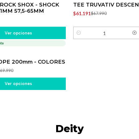
ROCK SHOX - SHOCK
TEE TRUVATIV DESCEN
51MM 57,5-65MM
$61.191
$67.990
Ver opciones
Cantidad
ata
PE 200mm - COLORES
69.990
Ver opciones
Deity