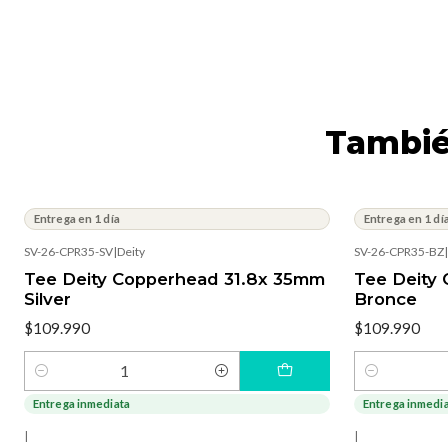
Tambié
Entrega en 1 día
Entrega en 1 dí
SV-26-CPR35-SV
|
Deity
SV-26-CPR35-BZ
|
Tee Deity Copperhead 31.8x 35mm
Tee Deity
Silver
Bronce
$109.990
$109.990
Cantidad
Cantidad
Entrega inmediata
Entrega inmedi
|
|