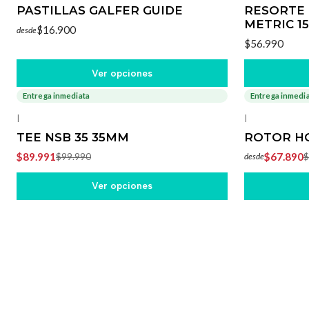
PASTILLAS GALFER GUIDE
RESORTE 
METRIC 1
$16.900
desde
$56.990
Ver opciones
Entrega inmediata
Entrega inmedi
-10%
OFF
-3%
OFF
|
|
TEE NSB 35 35MM
ROTOR HO
$89.991
$67.890
$99.990
$
desde
Ver opciones