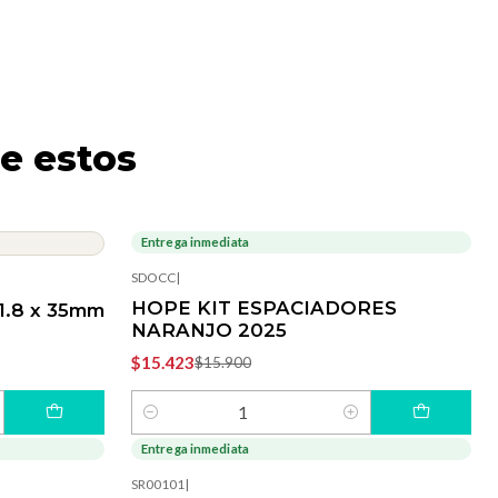
e estos
Entrega inmediata
-3%
OFF
SDOCC
|
HOPE KIT ESPACIADORES
1.8 x 35mm
NARANJO 2025
$15.423
$15.900
Cantidad
Entrega inmediata
-40%
OFF
SR00101
|