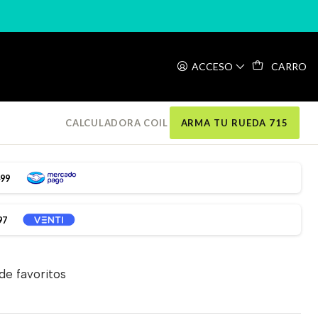
31.8 BLACK
ACCESO
CARRO
 COPPERHEAD 35MM 31.8
CALCULADORA COIL
ARMA TU RUEDA 715
499
97
 de favoritos