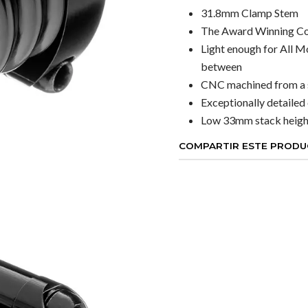
31.8mm Clamp Stem
The Award Winning Co
Light enough for All M
between
CNC machined from a 
Exceptionally detaile
Low 33mm stack heigh
COMPARTIR ESTE PROD