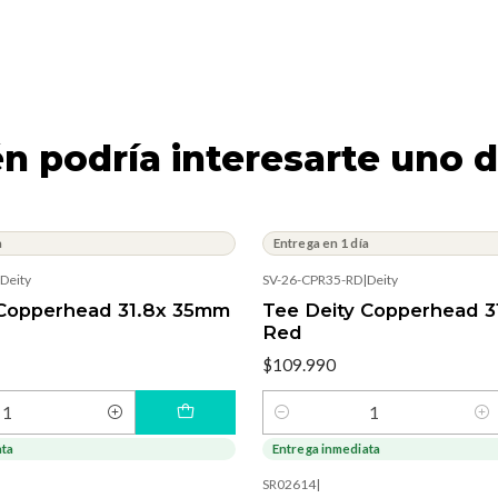
n podría interesarte uno d
a
Entrega en 1 día
Deity
SV-26-CPR35-RD
|
Deity
 Copperhead 31.8x 35mm
Tee Deity Copperhead 3
Red
$109.990
Cantidad
ata
Entrega inmediata
-10%
OFF
SR02614
|