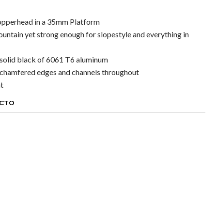
pperhead in a 35mm Platform
ountain yet strong enough for slopestyle and everything in
solid black of 6061 T6 aluminum
d chamfered edges and channels throughout
t
UCTO