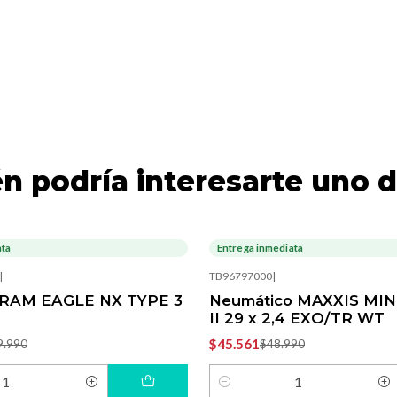
n podría interesarte uno d
ata
Entrega inmediata
-7%
OFF
|
TB96797000
|
RAM EAGLE NX TYPE 3
Neumático MAXXIS MI
II 29 x 2,4 EXO/TR WT
$45.561
9.990
$48.990
Cantidad