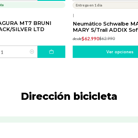
ata
Entrega en 1 día
-19%
OFF
|
AGURA MT7 BRUNI
Neumático Schwalbe M
ACK/SILVER LTD
MARY S/Trail ADDIX Sof
$62.990
$62.990
desde
Ver opciones
Dirección bicicleta