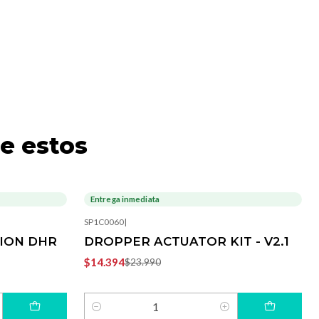
e estos
Entrega inmediata
-40%
OFF
SP1C0060
|
NION DHR
DROPPER ACTUATOR KIT - V2.1
$14.394
$23.990
Cantidad