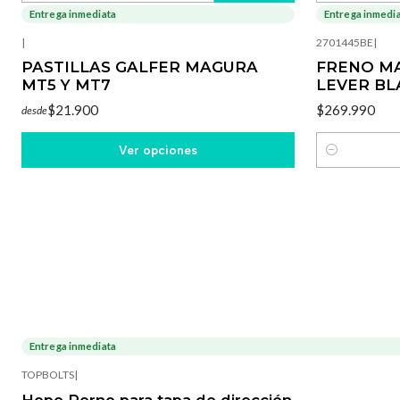
Entrega inmediata
Entrega inmedi
|
2701445BE
|
PASTILLAS GALFER MAGURA
FRENO M
MT5 Y MT7
LEVER BL
$21.900
$269.990
desde
Ver opciones
Cantidad
Entrega inmediata
TOPBOLTS
|
Hope Perno para tapa de dirección