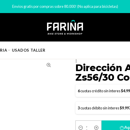
s de Bicicleta
Dirección bicicleta
Dirección A-Head Pro Bikegear Z
Envíos gratis por compras sobre 80.000! (No aplica para bicicletas)
RIA
USADOS
TALLER
|
Dirección 
Zs56/30 Co
6
cuotas crédito sin interes
$4.9
3
cuotas débito sin interes
$9.99
Ag