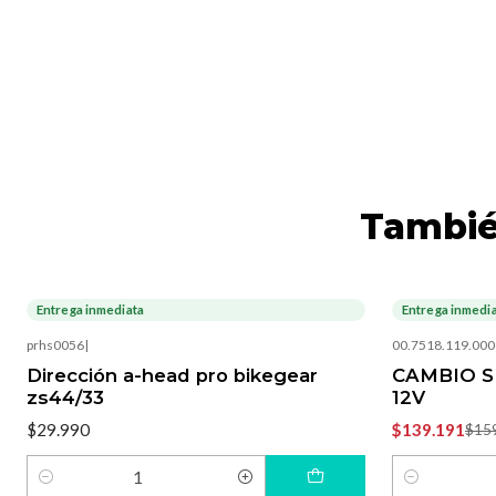
Tambié
Entrega inmediata
Entrega inmedi
-13%
OFF
prhs0056
|
00.7518.119.000
Dirección a-head pro bikegear
CAMBIO S
zs44/33
12V
$29.990
$139.191
$15
Cantidad
Cantidad