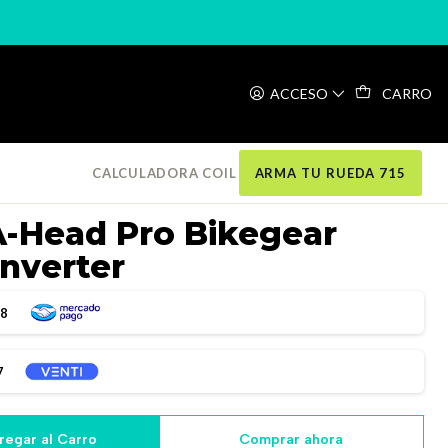
s56/30 Converter
ACCESO
CARRO
CALCULADORA COIL
ARMA TU RUEDA 715
A-Head Pro Bikegear
nverter
98
7
regar al Carro
Comprar ahora