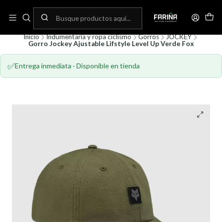
N
Envíos gratis por compras sobre 80.000! (No aplica para bicicletas)
C
Inicio
Indumentaria y ropa ciclismo
Gorros
JOCKEY
Gorro Jockey Ajustable Lifstyle Level Up Verde Fox
✅
Entrega inmediata · Disponible en tienda