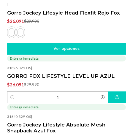
|
Gorro Jockey Lifesyle Head Flexfit Rojo Fox
$26.091
$29.990
Ver opciones
Entrega inmediata
-13%
OFF
31826-329-OS
|
GORRO FOX LIFESTYLE LEVEL UP AZUL
$26.091
$29.990
Cantidad
Entrega inmediata
-13%
OFF
31640-329-OS
|
Gorro Jockey Lifestyle Absolute Mesh
Snapback Azul Fox