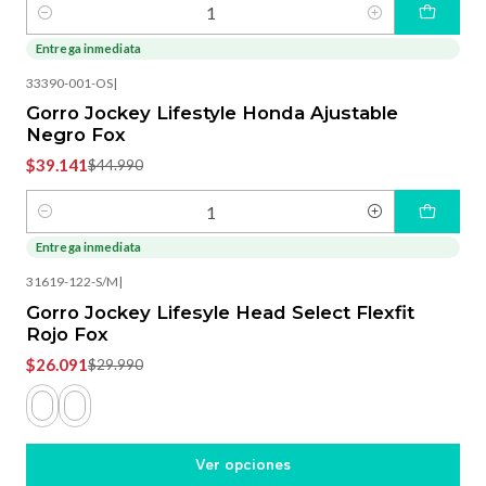
Cantidad
Entrega inmediata
-13%
OFF
33390-001-OS
|
Gorro Jockey Lifestyle Honda Ajustable
Negro Fox
$39.141
$44.990
Cantidad
Entrega inmediata
-13%
OFF
31619-122-S/M
|
Gorro Jockey Lifesyle Head Select Flexfit
Rojo Fox
$26.091
$29.990
Ver opciones