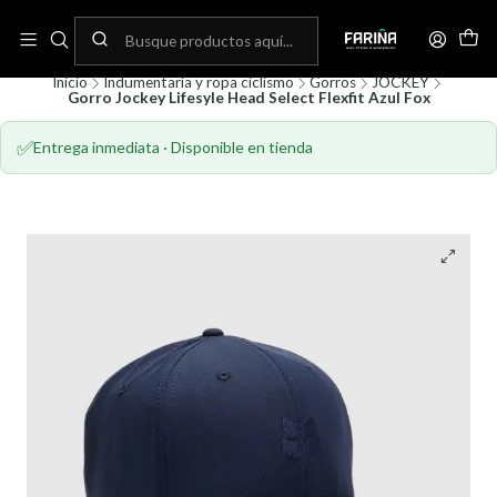
N
Envíos gratis por compras sobre 80.000! (No aplica para bicicletas)
C
Inicio
Indumentaria y ropa ciclismo
Gorros
JOCKEY
Gorro Jockey Lifesyle Head Select Flexfit Azul Fox
✅
Entrega inmediata · Disponible en tienda