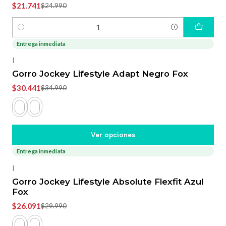
$21.741
$24.990
Cantidad
Entrega inmediata
-13%
OFF
|
Gorro Jockey Lifestyle Adapt Negro Fox
$30.441
$34.990
Ver opciones
Entrega inmediata
-13%
OFF
|
Gorro Jockey Lifestyle Absolute Flexfit Azul
Fox
$26.091
$29.990