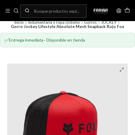
N
Envíos gratis por compras sobre 80.000! (No aplica para bicicletas)
C
Inicio
Indumentaria y ropa ciclismo
Gorros
JOCKEY
Gorro Jockey Lifestyle Absolute Mesh Snapback Rojo Fox
✅
Entrega inmediata · Disponible en tienda