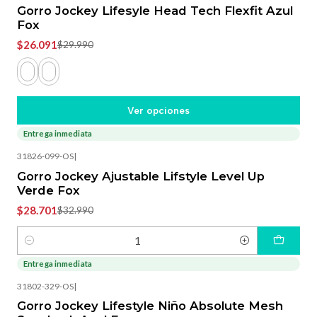
Gorro Jockey Lifesyle Head Tech Flexfit Azul
Fox
$26.091
$29.990
Ver opciones
Entrega inmediata
-13%
OFF
31826-099-OS
|
Gorro Jockey Ajustable Lifstyle Level Up
Verde Fox
$28.701
$32.990
Cantidad
Entrega inmediata
-13%
OFF
31802-329-OS
|
Gorro Jockey Lifestyle Niño Absolute Mesh