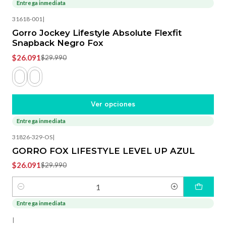
Entrega inmediata
-13%
OFF
31618-001
|
Gorro Jockey Lifestyle Absolute Flexfit
Snapback Negro Fox
$26.091
$29.990
Ver opciones
Entrega inmediata
-13%
OFF
31826-329-OS
|
GORRO FOX LIFESTYLE LEVEL UP AZUL
$26.091
$29.990
Cantidad
Entrega inmediata
-13%
OFF
|