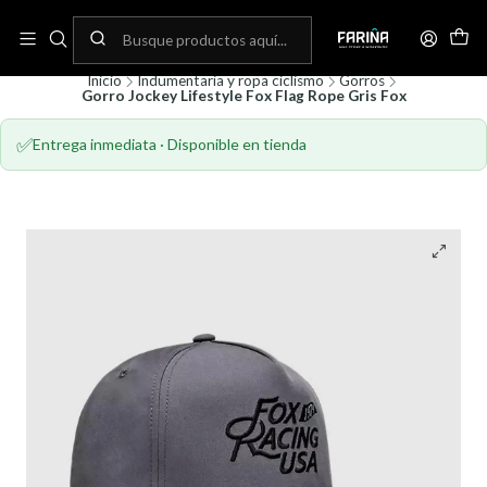
N
Envíos gratis por compras sobre 80.000! (No aplica para bicicletas)
C
Inicio
Indumentaria y ropa ciclismo
Gorros
Gorro Jockey Lifestyle Fox Flag Rope Gris Fox
✅
Entrega inmediata · Disponible en tienda