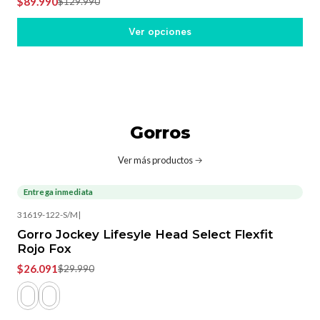
$89.990
$129.990
Ver opciones
Gorros
Ver más productos
Entrega inmediata
-13%
OFF
31619-122-S/M
|
Gorro Jockey Lifesyle Head Select Flexfit
Rojo Fox
$26.091
$29.990