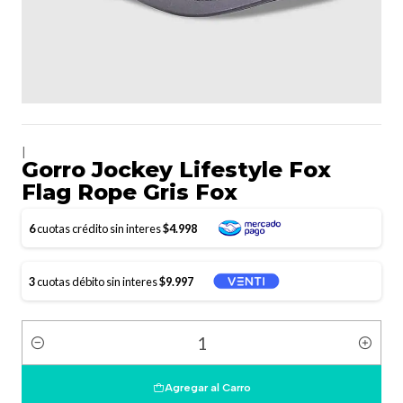
|
Gorro Jockey Lifestyle Fox
Flag Rope Gris Fox
6
cuotas crédito sin interes
$4.998
3
cuotas débito sin interes
$9.997
Cantidad
Agregar al Carro